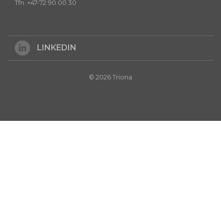
Tfn. +47-72 90 00 30
LINKEDIN
© 2026 Triona