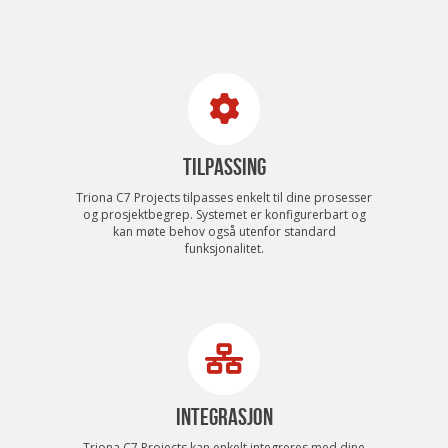
TILPASSING
Triona C7 Projects tilpasses enkelt til dine prosesser
og prosjektbegrep. Systemet er konfigurerbart og
kan møte behov også utenfor standard
funksjonalitet.
INTEGRASJON
Triona C7 Projects kan enkelt integreres med dine