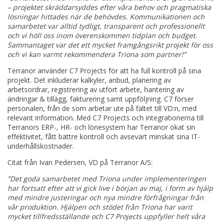
– projektet skräddarsyddes efter våra behov och pragmatiska
lösningar hittades när de behövdes. Kommunikationen och
samarbetet var alltid tydligt, transparent och professionellt
och vi höll oss inom överenskommen tidplan och budget.
Sammantaget var det ett mycket framgångsrikt projekt för oss
och vi kan varmt rekommendera Triona som partner!”
Terranor använder C7 Projects för att ha full kontroll på sina
projekt. Det inkluderar kalkyler, anbud, planering av
arbetsordrar, registrering av utfört arbete, hantering av
ändringar & tillägg, fakturering samt uppföljning. C7 förser
personalen, från de som arbetar ute på fältet till VD:n, med
relevant information. Med C7 Projects och integrationerna till
Terranors ERP-, HR- och lönesystem har Terranor ökat sin
effektivitet, fått bättre kontroll och avsevärt minskat sina IT-
underhållskostnader.
Citat från Ivan Pedersen, VD på Terranor A/S:
”Det goda samarbetet med Triona under implementeringen
har fortsatt efter att vi gick live i början av maj, i form av hjälp
med mindre justeringar och nya mindre förfrågningar från
vår produktion. Hjälpen och stödet från Triona har varit
mycket tillfredsställande och C7 Projects uppfyller helt våra