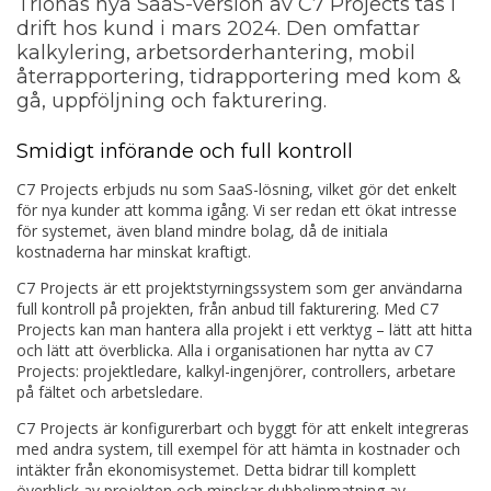
Trionas nya SaaS-version av C7 Projects tas i
drift hos kund i mars 2024. Den omfattar
kalkylering, arbetsorderhantering, mobil
återrapportering, tidrapportering med kom &
gå, uppföljning och fakturering.
Smidigt införande och full kontroll
C7 Projects erbjuds nu som SaaS-lösning, vilket gör det enkelt
för nya kunder att komma igång. Vi ser redan ett ökat intresse
för systemet, även bland mindre bolag, då de initiala
kostnaderna har minskat kraftigt.
C7 Projects är ett projektstyrningssystem som ger användarna
full kontroll på projekten, från anbud till fakturering. Med C7
Projects kan man hantera alla projekt i ett verktyg – lätt att hitta
och lätt att överblicka. Alla i organisationen har nytta av C7
Projects: projektledare, kalkyl-ingenjörer, controllers, arbetare
på fältet och arbetsledare.
C7 Projects är konfigurerbart och byggt för att enkelt integreras
med andra system, till exempel för att hämta in kostnader och
intäkter från ekonomisystemet. Detta bidrar till komplett
överblick av projekten och minskar dubbelinmatning av