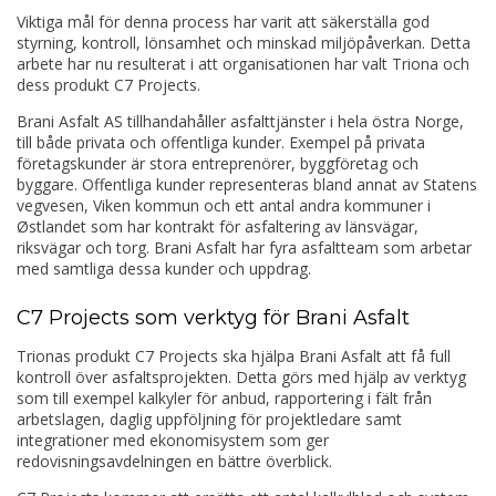
Viktiga mål för denna process har varit att säkerställa god
styrning, kontroll, lönsamhet och minskad miljöpåverkan. Detta
arbete har nu resulterat i att organisationen har valt Triona och
dess produkt C7 Projects.
Brani Asfalt AS tillhandahåller asfalttjänster i hela östra Norge,
till både privata och offentliga kunder. Exempel på privata
företagskunder är stora entreprenörer, byggföretag och
byggare. Offentliga kunder representeras bland annat av Statens
vegvesen, Viken kommun och ett antal andra kommuner i
Østlandet som har kontrakt för asfaltering av länsvägar,
riksvägar och torg. Brani Asfalt har fyra asfaltteam som arbetar
med samtliga dessa kunder och uppdrag.
C7 Projects som verktyg för Brani Asfalt
Trionas produkt C7 Projects ska hjälpa Brani Asfalt att få full
kontroll över asfaltsprojekten. Detta görs med hjälp av verktyg
som till exempel kalkyler för anbud, rapportering i fält från
arbetslagen, daglig uppföljning för projektledare samt
integrationer med ekonomisystem som ger
redovisningsavdelningen en bättre överblick.