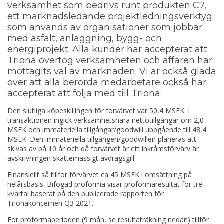
verksamhet som bedrivs runt produkten C7,
ett marknadsledande projektledningsverktyg
som används av organisationer som jobbar
med asfalt, anläggning, bygg- och
energiprojekt. Alla kunder har accepterat att
Triona övertog verksamheten och affären har
mottagits väl av marknaden. Vi är också glada
över att alla berörda medarbetare också har
accepterat att följa med till Triona.
Den slutliga köpeskillingen för förvärvet var 50,4 MSEK. I
transaktionen ingick verksamhetsnära nettotillgångar om 2,0
MSEK och immateriella tillgångar/goodwill uppgående till 48,4
MSEK. Den immateriella tillgången/goodwillen planeras att
skivas av på 10 år och då förvärvet är ett inkråmsförvärv är
avskrivningen skattemässigt avdragsgill.
Finansiellt så tillför förvärvet ca 45 MSEK i omsättning på
helårsbasis. Bifogad proforma visar proformaresultat för tre
kvartal baserat på den publicerade rapporten för
Trionakoncernen Q3 2021.
För proformaperioden (9 mån, se resultaträkning nedan) tillför