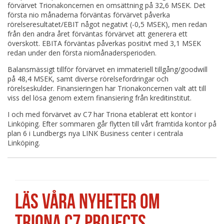
förvärvet Trionakoncernen en omsättning på 32,6 MSEK. Det
första nio månaderna förväntas förvärvet påverka
rörelseresultatet/EBIT något negativt (-0,5 MSEK), men redan
från den andra året förväntas förvärvet att generera ett
överskott. EBITA förväntas påverkas positivt med 3,1 MSEK
redan under den första niomånadersperioden.
Balansmässigt tillför förvärvet en immateriell tillgång/goodwill
på 48,4 MSEK, samt diverse rörelsefordringar och
rörelseskulder. Finansieringen har Trionakoncernen valt att till
viss del lösa genom extern finansiering från kreditinstitut.
I och med förvärvet av C7 har Triona etablerat ett kontor i
Linköping. Efter sommaren går flytten till vårt framtida kontor på
plan 6 i Lundbergs nya LINK Business center i centrala
Linköping.
LÄS VÅRA NYHETER OM
TRIONA C7 PROJECTS