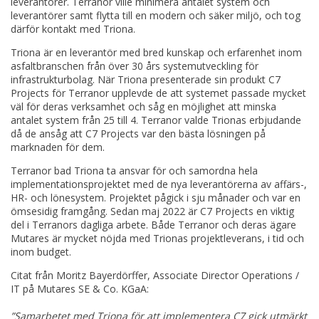
leverantörer. Terranor ville minimera antalet system och
leverantörer samt flytta till en modern och säker miljö, och tog
därför kontakt med Triona.
Triona är en leverantör med bred kunskap och erfarenhet inom
asfaltbranschen från över 30 års systemutveckling för
infrastrukturbolag. När Triona presenterade sin produkt C7
Projects för Terranor upplevde de att systemet passade mycket
väl för deras verksamhet och såg en möjlighet att minska
antalet system från 25 till 4. Terranor valde Trionas erbjudande
då de ansåg att C7 Projects var den bästa lösningen på
marknaden för dem.
Terranor bad Triona ta ansvar för och samordna hela
implementationsprojektet med de nya leverantörerna av affärs-,
HR- och lönesystem. Projektet pågick i sju månader och var en
ömsesidig framgång. Sedan maj 2022 är C7 Projects en viktig
del i Terranors dagliga arbete. Både Terranor och deras ägare
Mutares är mycket nöjda med Trionas projektleverans, i tid och
inom budget.
Citat från Moritz Bayerdörffer, Associate Director Operations /
IT på Mutares SE & Co. KGaA:
”Samarbetet med Triona för att implementera C7 gick utmärkt