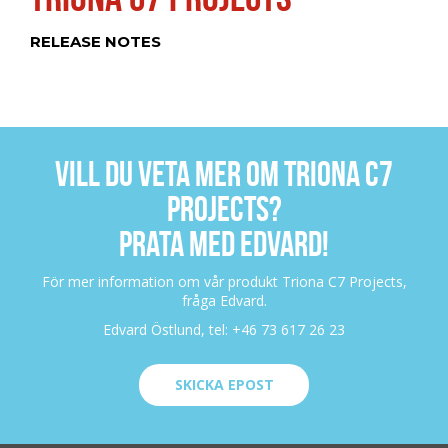
RELEASE NOTES
VILL DU VETA MER OM TRIONA C7
PROJECTS?
PRATA MED EDVARD!
För mer information om vår produkt Triona C7 Projects,
fråga Edvard.
Edvard Östlund, tel: +46 73 617 26 23
SKICKA EPOST